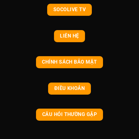
SOCOLIVE TV
LIÊN HỆ
CHÍNH SÁCH BẢO MẬT
ĐIỀU KHOẢN
CÂU HỎI THƯỜNG GẶP