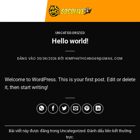
Bỏ
qua
nội
dung
UNCATEGORIZED
Hello world!
ĐĂNG VÀO
30/04/2026
BỞI
KIMPHATHOANG69@GMAIL.COM
Welcome to WordPress. This is your first post. Edit or delete
it, then start writing!
Bài viết này được đăng trong
Uncategorized
. Đánh dấu
liên kết thường
trực
.