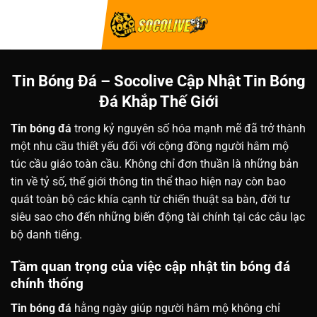
Bỏ
qua
nội
dung
Tin Bóng Đá – Socolive Cập Nhật Tin Bóng
Đá Khắp Thế Giới
Tin bóng đá
trong kỷ nguyên số hóa mạnh mẽ đã trở thành
một nhu cầu thiết yếu đối với cộng đồng người hâm mộ
túc cầu giáo toàn cầu. Không chỉ đơn thuần là những bản
tin về tỷ số, thế giới thông tin thể thao hiện nay còn bao
quát toàn bộ các khía cạnh từ chiến thuật sa bàn, đời tư
siêu sao cho đến những biến động tài chính tại các câu lạc
bộ danh tiếng.
Tầm quan trọng của việc cập nhật tin bóng đá
chính thống
Tin bóng đá
hằng ngày giúp người hâm mộ không chỉ