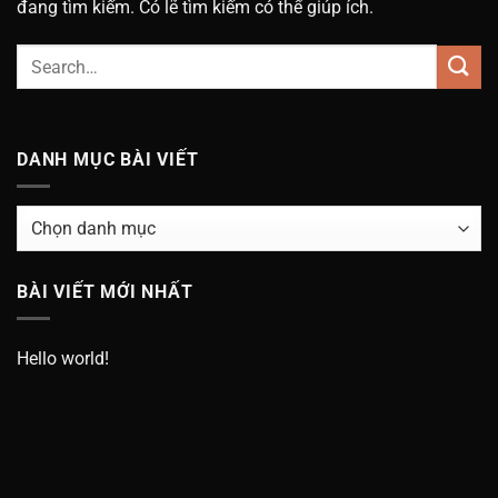
đang tìm kiếm. Có lẽ tìm kiếm có thể giúp ích.
DANH MỤC BÀI VIẾT
DANH
MỤC
BÀI
BÀI VIẾT MỚI NHẤT
VIẾT
Hello world!