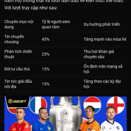
hâm mộ thông thái và luôn dẫn đầu về kiến thức thể thao.
Với lượt truy cập như sau:
Chuyên mục nội
Tỷ lệ người xem
Xu hướng phát triển
dung
quan tâm
Tin chuyển
45%
Tăng mạnh vào mùa hè
nhượng
Phân tích chiến
Thu hút khán giả
25%
thuật
chuyên sâu
Ổn định trên mạng xã
Đời tư cầu thủ
15%
hội
Tin tức giải đấu
Tăng theo các kỳ đại
15%
nội địa
hội