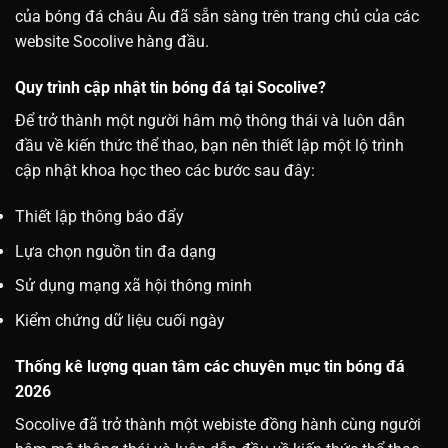
của bóng đá châu Âu đã sẵn sàng trên trang chủ của các
website Socolive hàng đầu.
Quy trình cập nhật tin bóng đá tại Socolive?
Để trở thành một người hâm mộ thông thái và luôn dẫn
đầu về kiến thức thể thao, bạn nên thiết lập một lộ trình
cập nhật khoa học theo các bước sau đây:
Thiết lập thông báo đẩy
Lựa chọn nguồn tin đa dạng
Sử dụng mạng xã hội thông minh
Kiểm chứng dữ liệu cuối ngày
Thống kê lượng quan tâm các chuyên mục tin bóng đá
2026
Socolive đã trở thành một webiste đồng hành cùng người