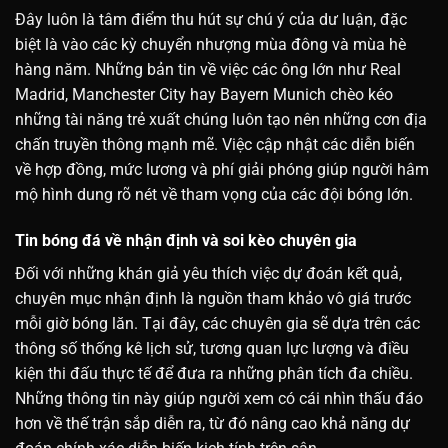
Đây luôn là tâm điểm thu hút sự chú ý của dư luận, đặc
biệt là vào các kỳ chuyển nhượng mùa đông và mùa hè
hàng năm. Những bản tin về việc các ông lớn như Real
Madrid, Manchester City hay Bayern Munich chèo kéo
những tài năng trẻ xuất chúng luôn tạo nên những cơn địa
chấn truyền thông mạnh mẽ. Việc cập nhật các diễn biến
về hợp đồng, mức lương và phí giải phóng giúp người hâm
mộ hình dung rõ nét về tham vọng của các đội bóng lớn.
Tin bóng đá về nhận định và soi kèo chuyên gia
Đối với những khán giả yêu thích việc dự đoán kết quả,
chuyên mục nhận định là nguồn tham khảo vô giá trước
mỗi giờ bóng lăn. Tại đây, các chuyên gia sẽ dựa trên các
thông số thống kê lịch sử, tương quan lực lượng và điều
kiện thi đấu thực tế để đưa ra những phân tích đa chiều.
Những thông tin này giúp người xem có cái nhìn thấu đáo
hơn về thế trận sắp diễn ra, từ đó nâng cao khả năng dự